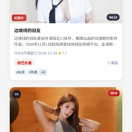
94:33
纪录片
边境线的旧友
边境线的旧友是由导演陆北川执导、美国出品的动漫题材影视
作品；2026年11月1日起陆续登陆院线及网络平台。主演周屿
森、乔叙言、苏念白、谢书砚等共同诠释一段充满转折的人物
6.6万
播放
2026-11-01
7.7
命运。故事围绕都市边缘人物的抉择展开，情感真挚而不失悬
念。适合检索「动漫电影」「美国影片」「2026年上映」等
综艺热播
美国
关键词的观众收藏。
#动漫
#热播
+
3
NEW
KR