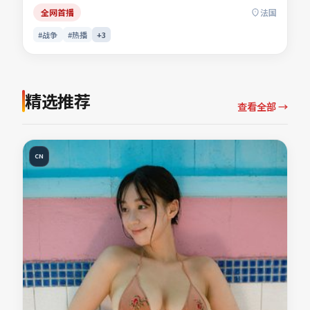
「战争电影」「法国影片」「2022年上映」等关键词的观众
全网首播
法国
收藏。
#战争
#热播
+
3
精选推荐
查看全部 →
CN