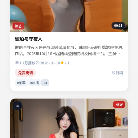
99:17
综艺
琥珀与守夜人
琥珀与守夜人是由导演萧慕青执导、韩国出品的犯罪题材影视
作品；2026年10月18日起陆续登陆院线及网络平台。主演谢
书砚、许临渊、陆见微、宋慕青等共同诠释一段充满转折的人
3.7万
播放
2026-10-18
7.1
物命运。故事围绕都市边缘人物的抉择展开，情感真挚而不失
悬念。适合检索「犯罪电影」「韩国影片」「2026年上映」
免费高清
韩国
等关键词的观众收藏。
#犯罪
#热播
+
3
NEW
CN