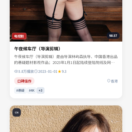
98:37
电视剧
午夜候车厅（导演剪辑）
午夜候车厅（导演剪辑）是由导演林屿森执导、中国香港出品
的悬疑题材影视作品；2023年1月1日起陆续登陆院线及网络
平台。主演易南乔、任远舟、景行止等共同诠释一段充满转折
3.8万
播放
2023-01-01
9.3
的人物命运。色彩与配乐共同烘托年代氛围，细节经得起反复
推敲。适合检索「悬疑电影」「中国香港影片」「2023年上
口碑佳作
香港
映」等关键词的观众收藏。
#悬疑
#4K
+
3
CN