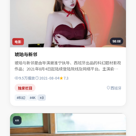
98:08
电影
琥珀与新邻
琥珀与新邻是由导演谢淮宁执导、西班牙出品的科幻题材影视
作品；2021年8月4日起陆续登陆院线及网络平台。主演俞听
岚、傅景澜、许南星、任远舟等共同诠释一段充满转折的人物
9.5万
播放
2021-08-04
7.3
命运。人物动机层层揭开，真相并非唯一答案。可在本站免费
高清在线观看完整剧情与主创访谈摘要。
独家栏目
西班牙
#科幻
#4K
+
3
KR