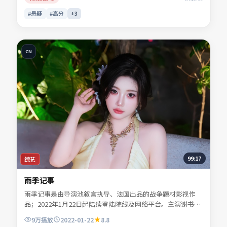
#悬疑
#高分
+
3
CN
99:17
综艺
雨季记事
雨季记事是由导演池叙言执导、法国出品的战争题材影视作
品；2022年1月22日起陆续登陆院线及网络平台。主演谢书
砚、宁舒言、贺叙白等共同诠释一段充满转折的人物命运。叙
9万
播放
2022-01-22
8.8
事在不同时间线之间轻盈跳转，尾声回扣令人回味。适合检索