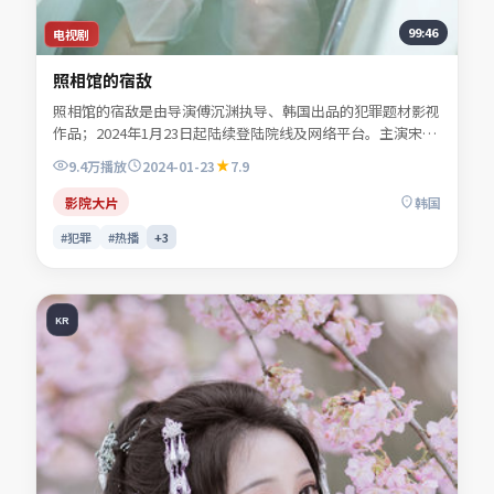
99:46
电视剧
照相馆的宿敌
照相馆的宿敌是由导演傅沉渊执导、韩国出品的犯罪题材影视
作品；2024年1月23日起陆续登陆院线及网络平台。主演宋慕
青、秦牧野、沈昭野、程见微等共同诠释一段充满转折的人物
9.4万
播放
2024-01-23
7.9
命运。影像风格克制，留白处反而是情绪最浓烈的部分。适合
检索「犯罪电影」「韩国影片」「2024年上映」等关键词的
影院大片
韩国
观众收藏。
#犯罪
#热播
+
3
KR