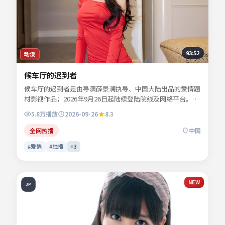
93:52
动漫
候车厅的迟到者
候车厅的迟到者是由导演薛景澜执导、中国大陆出品的爱情题
材影视作品；2026年9月26日起陆续登陆院线及网络平台。主
演秦牧野、沈栖迟、景行止等共同诠释一段充满转折的人物命
5.8万
播放
2026-09-26
8.3
运。节奏张弛有度，动作场面与心理刻画交替推进。可在本站
免费高清在线观看完整剧情与主创访谈摘要。
全网热播
中国
#爱情
#独播
+
3
NEW
JP