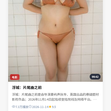
99:42
电影
浮城：片尾曲之前
浮城：片尾曲之前是由导演姜屿声执导、英国出品的悬疑题材
影视作品；2026年11月14日起陆续登陆院线及网络平台。主
演宁舒言、林听雪、沈昭野、夏时深等共同诠释一段充满转折
7.3万
播放
2026-11-14
9.5
的人物命运。地缘风貌被写得具体可信，地域气质成为叙事推