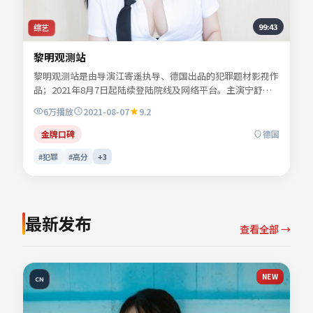
99:43
综艺
黎明观测站
黎明观测站是由导演江寄遥执导、德国出品的犯罪题材影视作
品；2021年8月7日起陆续登陆院线及网络平台。主演宁舒
言、陆星辞、楚望舒等共同诠释一段充满转折的人物命运。人
6万
播放
2021-08-07
9.2
物动机层层揭开，真相并非唯一答案。影片关键词包含犯罪、
德国、院线同步与流媒体首播信息，便于影迷检索与比对同类
金牌口碑
德国
型佳作。
#犯罪
#高分
+
3
最新发布
查看全部 →
NEW
CN