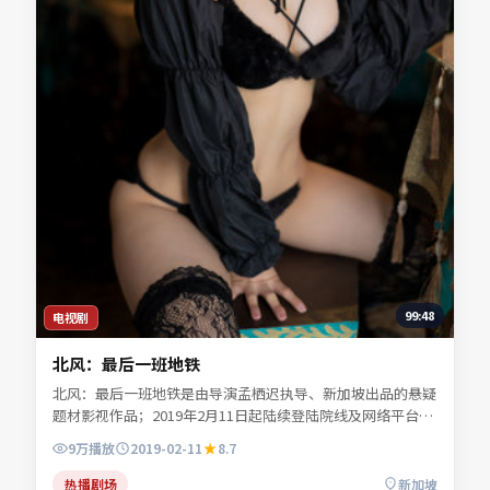
99:48
电视剧
北风：最后一班地铁
北风：最后一班地铁是由导演孟栖迟执导、新加坡出品的悬疑
题材影视作品；2019年2月11日起陆续登陆院线及网络平台。
主演任远舟、林见川、宁舒言等共同诠释一段充满转折的人物
9万
播放
2019-02-11
8.7
命运。类型元素服务于人物弧光，不靠堆砌桥段取胜。可在本
站免费高清在线观看完整剧情与主创访谈摘要。
热播剧场
新加坡