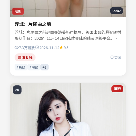
99:42
电影
浮城：片尾曲之前
浮城：片尾曲之前是由导演姜屿声执导、英国出品的悬疑题材
影视作品；2026年11月14日起陆续登陆院线及网络平台。主
演宁舒言、林听雪、沈昭野、夏时深等共同诠释一段充满转折
7.3万
播放
2026-11-14
9.5
的人物命运。地缘风貌被写得具体可信，地域气质成为叙事推
手。影片关键词包含悬疑、英国、院线同步与流媒体首播信
高清专线
英国
息，便于影迷检索与比对同类型佳作。
#悬疑
#院线
+
3
NEW
CN