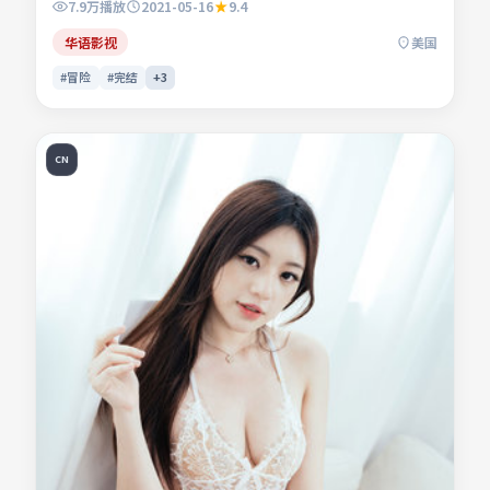
7.9万
播放
2021-05-16
9.4
命运。影片关注人与人之间微弱的信任与误会，镜头贴近生活
肌理。适合检索「冒险电影」「美国影片」「2021年上映」
华语影视
美国
等关键词的观众收藏。
#冒险
#完结
+
3
CN