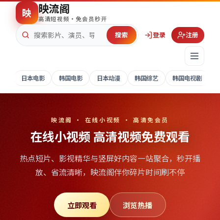
映流阁
映
高清短视频·免会员秒开
搜索
登录
注册
日本电影
韩国电影
日本动漫
韩国综艺
韩国电视剧
映流阁 · 在线小视频 · 高清免会员
在线小视频 高清视频免费观看
热点短片、影视精华与竖屏好内容一站聚合，秒开播
放、省流清晰，
映流阁
伴你碎片时间刷不停
立即观看
浏览热播