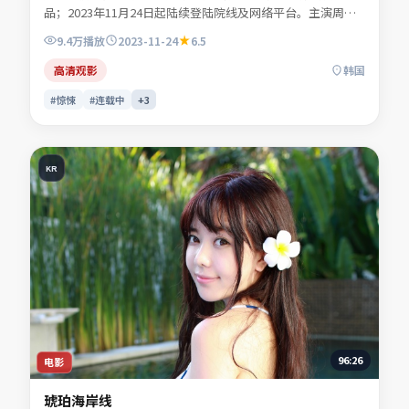
品；2023年11月24日起陆续登陆院线及网络平台。主演周屿
森、商时序、闻晚风、许南星等共同诠释一段充满转折的人物
9.4万
播放
2023-11-24
6.5
命运。地缘风貌被写得具体可信，地域气质成为叙事推手。适
合检索「惊悚电影」「韩国影片」「2023年上映」等关键词
高清观影
韩国
的观众收藏。
#惊悚
#连载中
+
3
KR
96:26
电影
琥珀海岸线