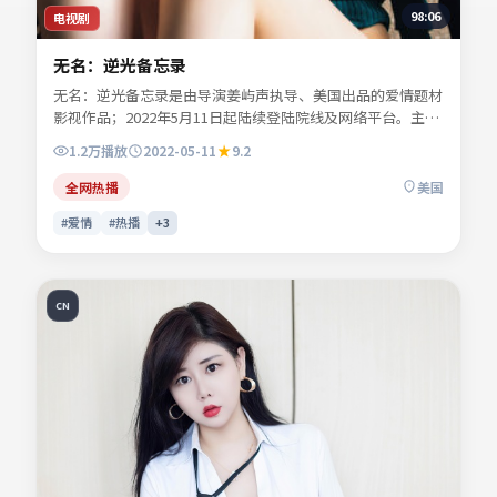
98:06
电视剧
无名：逆光备忘录
无名：逆光备忘录是由导演姜屿声执导、美国出品的爱情题材
影视作品；2022年5月11日起陆续登陆院线及网络平台。主演
宁舒言、闻晚风、纪寻舟等共同诠释一段充满转折的人物命
1.2万
播放
2022-05-11
9.2
运。人物动机层层揭开，真相并非唯一答案。可在本站免费高
清在线观看完整剧情与主创访谈摘要。
全网热播
美国
#爱情
#热播
+
3
CN