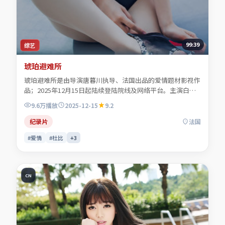
99:39
综艺
琥珀避难所
琥珀避难所是由导演唐暮川执导、法国出品的爱情题材影视作
品；2025年12月15日起陆续登陆院线及网络平台。主演白清
让、顾照临、贺叙白、程见微等共同诠释一段充满转折的人物
9.6万
播放
2025-12-15
9.2
命运。色彩与配乐共同烘托年代氛围，细节经得起反复推敲。
可在本站免费高清在线观看完整剧情与主创访谈摘要。
纪录片
法国
#爱情
#杜比
+
3
CN