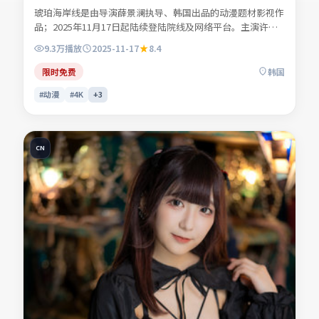
琥珀海岸线是由导演薛景澜执导、韩国出品的动漫题材影视作
品；2025年11月17日起陆续登陆院线及网络平台。主演许南
星、商时序、叶声遥、苏念白等共同诠释一段充满转折的人物
9.3万
播放
2025-11-17
8.4
命运。人物动机层层揭开，真相并非唯一答案。适合检索「动
漫电影」「韩国影片」「2025年上映」等关键词的观众收
限时免费
韩国
藏。
#动漫
#4K
+
3
CN