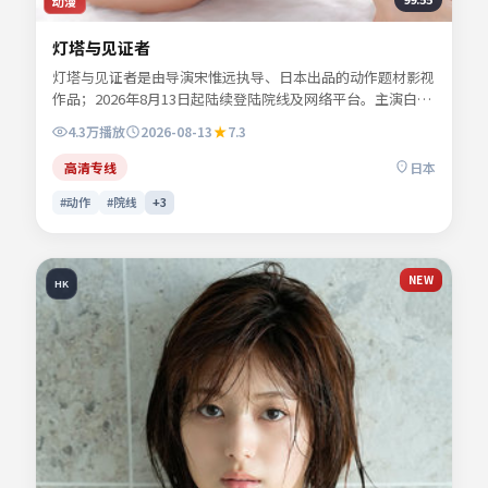
动漫
灯塔与见证者
灯塔与见证者是由导演宋惟远执导、日本出品的动作题材影视
作品；2026年8月13日起陆续登陆院线及网络平台。主演白清
让、苏念白、夏时深、林见川等共同诠释一段充满转折的人物
4.3万
播放
2026-08-13
7.3
命运。群戏调度稳妥，配角亦有完整的情感落点。影片关键词
包含动作、日本、院线同步与流媒体首播信息，便于影迷检索
高清专线
日本
与比对同类型佳作。
#动作
#院线
+
3
NEW
HK