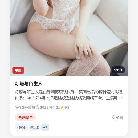
99:11
电影
灯塔与陌生人
灯塔与陌生人是由导演苏砚秋执导、英国出品的惊悚题材影视
作品；2018年4月21日起陆续登陆院线及网络平台。主演叶声
遥、顾西洲、易南乔等共同诠释一段充满转折的人物命运。色
8.2千
播放
2018-04-21
9.3
彩与配乐共同烘托年代氛围，细节经得起反复推敲。可在本站
免费高清在线观看完整剧情与主创访谈摘要。
全网聚合
英国
#惊悚
#杜比
+
3