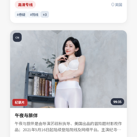
手。影片关键词包含悬疑、英国、院线同步与流媒体首播信
高清专线
英国
息，便于影迷检索与比对同类型佳作。
#悬疑
#院线
+
3
CN
99:35
纪录片
午夜与旅伴
午夜与旅伴是由导演苏砚秋执导、美国出品的冒险题材影视作
品；2021年5月16日起陆续登陆院线及网络平台。主演纪寻
舟、宋慕青、白清让、景行止等共同诠释一段充满转折的人物