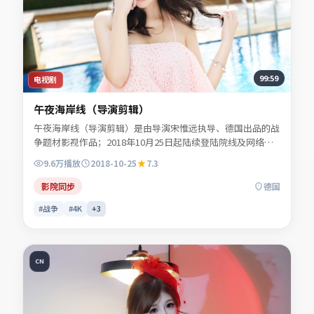
99:59
电视剧
午夜海岸线（导演剪辑）
午夜海岸线（导演剪辑）是由导演宋惟远执导、德国出品的战
争题材影视作品；2018年10月25日起陆续登陆院线及网络平
台。主演白清让、谢书砚、贺叙白、陆见微等共同诠释一段充
9.6万
播放
2018-10-25
7.3
满转折的人物命运。人物动机层层揭开，真相并非唯一答案。
适合检索「战争电影」「德国影片」「2018年上映」等关键
影院同步
德国
词的观众收藏。
#战争
#4K
+
3
CN